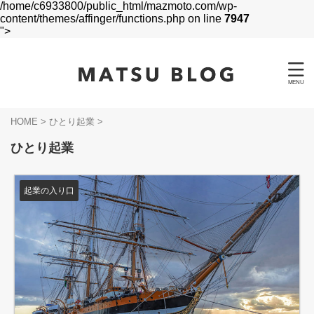
/home/c6933800/public_html/mazmoto.com/wp-
content/themes/affinger/functions.php on line
7947
">
HOME
>
ひとり起業
>
ひとり起業
起業の入り口