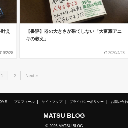
を叶え
【書評】器の大きさが果てしない「大富豪アニ
キの教え」
019/2/28
2020/4/23
1
2
Next »
OME
プロフィール
サイトマップ
プライバシーポリシー
お問い合わ
MATSU BLOG
© 2026 MATSU BLOG