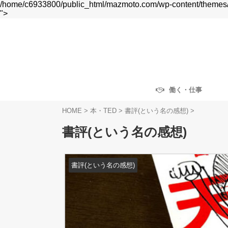
/home/c6933800/public_html/mazmoto.com/wp-content/themes/af
">
働く・仕事
HOME
>
本・TED
>
書評(という名の感想)
>
書評(という名の感想)
書評(という名の感想)