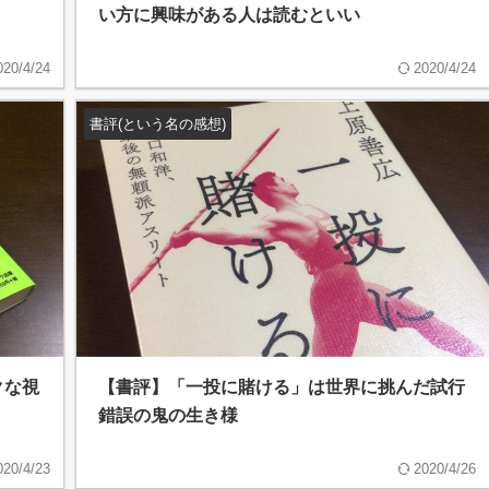
い方に興味がある人は読むといい
020/4/24
2020/4/24
書評(という名の感想)
クな視
【書評】「一投に賭ける」は世界に挑んだ試行
錯誤の鬼の生き様
020/4/23
2020/4/26