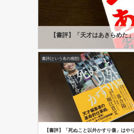
【書評】「天才はあきらめた」
書評(という名の感想)
【書評】「死ぬこと以外かすり傷」はや