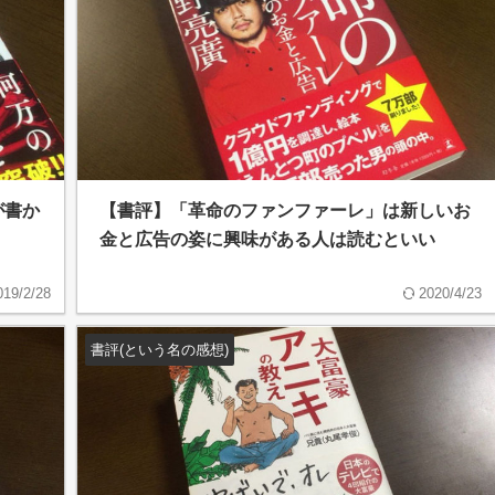
が書か
【書評】「革命のファンファーレ」は新しいお
金と広告の姿に興味がある人は読むといい
019/2/28
2020/4/23
書評(という名の感想)