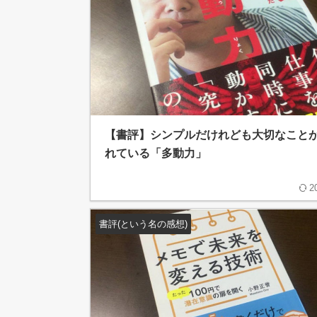
【書評】シンプルだけれども大切なこと
れている「多動力」
2
書評(という名の感想)