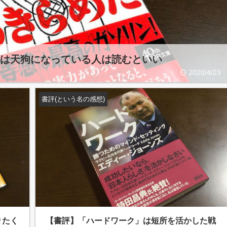
は天狗になっている人は読むといい
2020/4/23
書評(という名の感想)
りたく
【書評】「ハードワーク」は短所を活かした戦