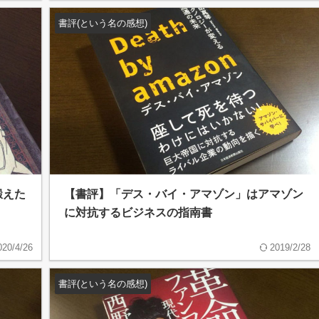
書評(という名の感想)
鍛えた
【書評】「デス・バイ・アマゾン」はアマゾン
に対抗するビジネスの指南書
020/4/26
2019/2/28
書評(という名の感想)