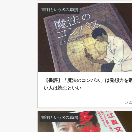
書評(という名の感想)
【書評】「魔法のコンパス」は発想力を
い人は読むといい
2
書評(という名の感想)