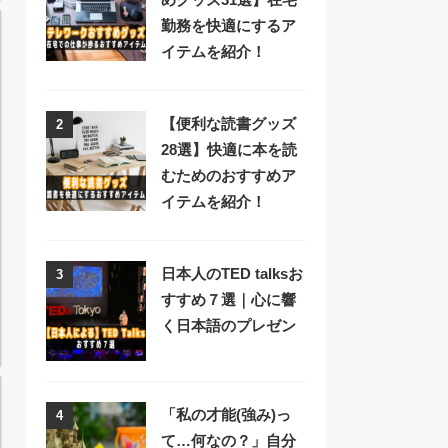
勤務を快適にするア
イテムを紹介！
【便利な読書グッズ
2
28選】快適に本を読
むためのおすすめア
イテムを紹介！
日本人のTED talksお
3
すすめ７選｜心に響
く日本語のプレゼン
「私の才能(強み)っ
4
て…何なの？」自分