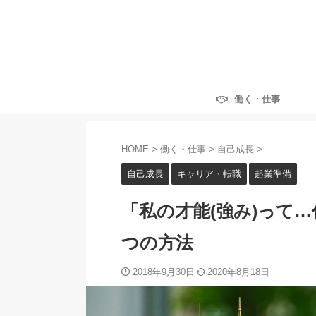
働く・仕事
HOME
>
働く・仕事
>
自己成長
>
自己成長
キャリア・転職
起業準備
「私の才能(強み)って
つの方法
2018年9月30日
2020年8月18日