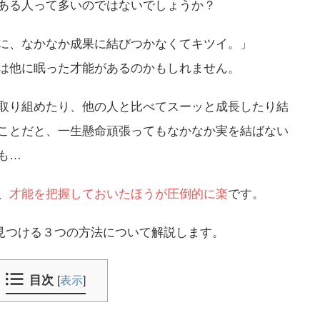
ある人って多いのではないでしょうか？
に、なかなか成果に結びつかなくてキツイ。」
は他に眠った才能があるのかも
しれません。
取り組めたり、他の人と比べてスーッと成長したり結
ことだと、一生懸命頑張ってもなかなか実を結ばない
も…
、
才能を把握しておいたほうが圧倒的に楽
です。
を見つける３つの方法について解説します。
目次
[
表示
]