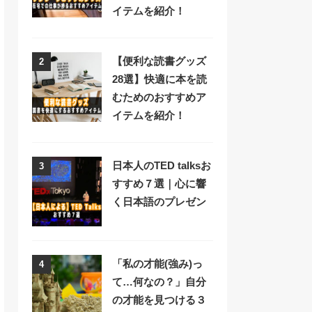
イテムを紹介！
【便利な読書グッズ
2
28選】快適に本を読
むためのおすすめア
イテムを紹介！
日本人のTED talksお
3
すすめ７選｜心に響
く日本語のプレゼン
「私の才能(強み)っ
4
て…何なの？」自分
の才能を見つける３