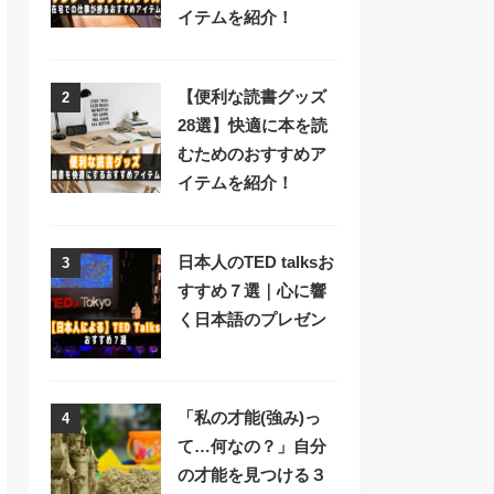
イテムを紹介！
【便利な読書グッズ
2
28選】快適に本を読
むためのおすすめア
イテムを紹介！
日本人のTED talksお
3
すすめ７選｜心に響
く日本語のプレゼン
「私の才能(強み)っ
4
て…何なの？」自分
の才能を見つける３