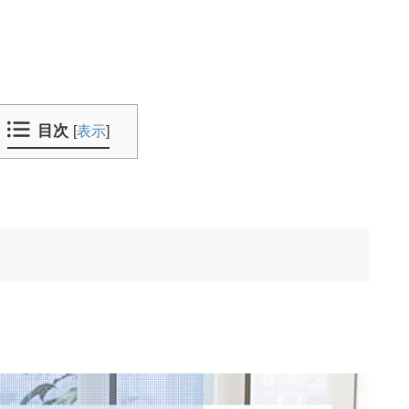
目次
[
表示
]