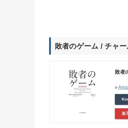
敗者のゲーム / チャー
敗者
»
Am
Ki
楽