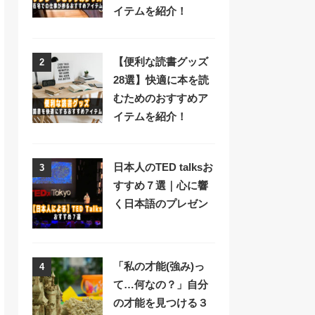
イテムを紹介！
【便利な読書グッズ
2
28選】快適に本を読
むためのおすすめア
イテムを紹介！
日本人のTED talksお
3
すすめ７選｜心に響
く日本語のプレゼン
「私の才能(強み)っ
4
て…何なの？」自分
の才能を見つける３