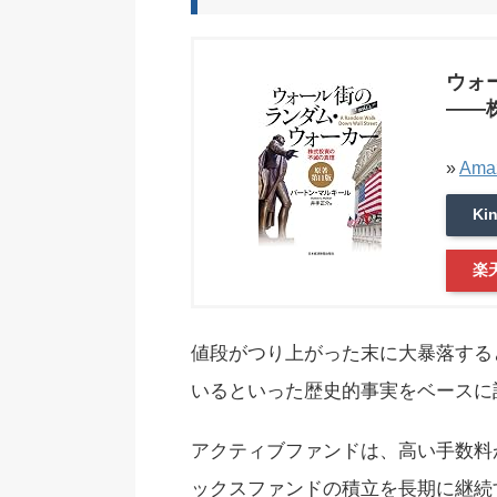
ウォ
――
»
Am
Ki
楽
値段がつり上がった末に大暴落する
いるといった歴史的事実をベースに
アクティブファンドは、高い手数料
ックスファンドの積立を長期に継続