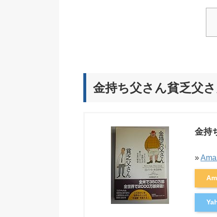
金持ち父さん貧乏父さん 
金持
»
Am
A
Y