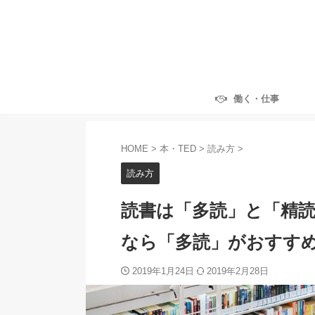
働く・仕事
HOME
>
本・TED
>
読み方
>
読み方
読書は「多読」と「精
なら「多読」がおすす
2019年1月24日
2019年2月28日