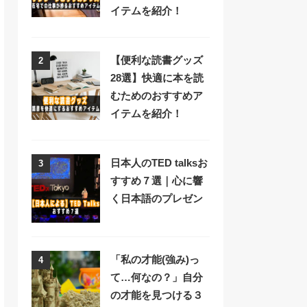
イテムを紹介！
【便利な読書グッズ
2
28選】快適に本を読
むためのおすすめア
イテムを紹介！
日本人のTED talksお
3
すすめ７選｜心に響
く日本語のプレゼン
「私の才能(強み)っ
4
て…何なの？」自分
の才能を見つける３