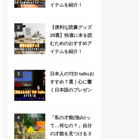
イテムを紹介！
【便利な読書グッズ
2
28選】快適に本を読
むためのおすすめア
イテムを紹介！
日本人のTED talksお
3
すすめ７選｜心に響
く日本語のプレゼン
「私の才能(強み)っ
4
て…何なの？」自分
の才能を見つける３