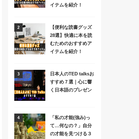
イテムを紹介！
【便利な読書グッズ
2
28選】快適に本を読
むためのおすすめア
イテムを紹介！
日本人のTED talksお
3
すすめ７選｜心に響
く日本語のプレゼン
「私の才能(強み)っ
4
て…何なの？」自分
の才能を見つける３