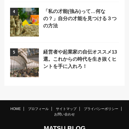
「私の才能(強み)って…何な
4
の？」自分の才能を見つける３つ
の方法
経営者や起業家の自伝オススメ13
5
選。これからの時代を生き抜くヒ
ントを手に入れろ！
HOME
プロフィール
サイトマップ
プライバシーポリシー
お問い合わせ
MATSU BLOG