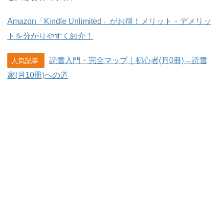
Amazon「Kindle Unlimited」がお得！メリット・デメリッ
トを分かりやすく紹介！
読書入門・完全マップ｜初心者(月0冊)→読書
人気記事
家(月10冊)への道