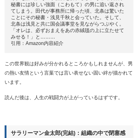
秘書には珍しい強面（こわもて）の男に追い返され
てしまう。田代が事務所に帰った頃、北条は驚いた
ことにその秘書・浅見千秋と会っていた。そして、
北条は浅見と共に国会議事堂を見ながらつぶやく。
「オレは、必ずおまえをあの赤絨毯の上に立たせて
みせる！」と………
引用：Amazon内容紹介
この世界観は好みが分かれるところかもしれませんが、男
の熱い友情という言葉では言い表せない固い絆が描かれて
います。
読んだ後は、人生の戦闘力が上がっているはずです。
サラリーマン金太郎(完結)：組織の中で閉塞感