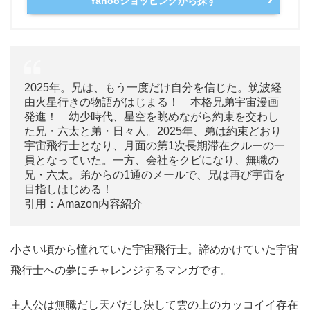
Yahooショッピングから探す
2025年。兄は、もう一度だけ自分を信じた。筑波経
由火星行きの物語がはじまる！ 本格兄弟宇宙漫画
発進！ 幼少時代、星空を眺めながら約束を交わし
た兄・六太と弟・日々人。2025年、弟は約束どおり
宇宙飛行士となり、月面の第1次長期滞在クルーの一
員となっていた。一方、会社をクビになり、無職の
兄・六太。弟からの1通のメールで、兄は再び宇宙を
目指しはじめる！
引用：Amazon内容紹介
小さい頃から憧れていた宇宙飛行士。諦めかけていた宇宙
飛行士への夢にチャレンジするマンガです。
主人公は無職だし天パだし決して雲の上のカッコイイ存在