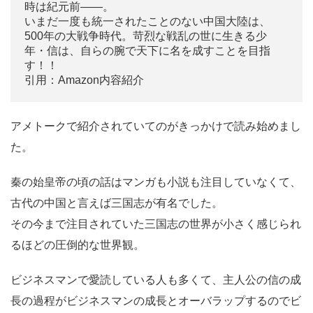
時は紀元前——。
いまだ一度も統一されたことのない中国大陸は、
500年の大戦争時代。苛烈な戦乱の世に生きる少
年・信は、自らの腕で天下に名を成すことを目指
す！！
引用：Amazon内容紹介
アメトークで紹介されていてのがきっかけで読み始めまし
た。
秦の始皇帝の頃の話はマンガも小説も注目していなくて、
古代の中国と言えば三国志が有名でした。
その今まで注目されていた三国志の世界が小さく感じられ
るほどの圧倒的な世界観。
ビジネスマンで愛読している人も多くて、主人公の信の成
長の過程がビジネスマンの成長とオーバラップするのでビ