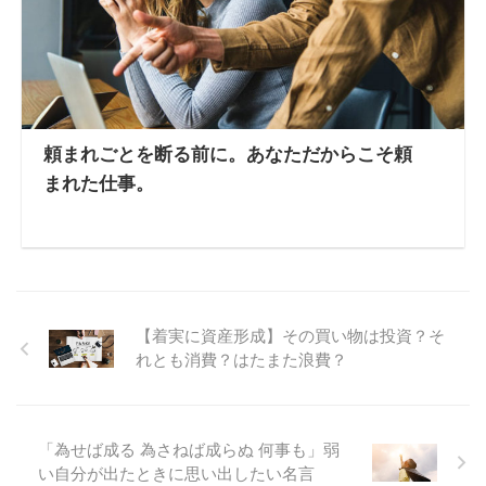
頼まれごとを断る前に。あなただからこそ頼
まれた仕事。
【着実に資産形成】その買い物は投資？そ
れとも消費？はたまた浪費？
「為せば成る 為さねば成らぬ 何事も」弱
い自分が出たときに思い出したい名言