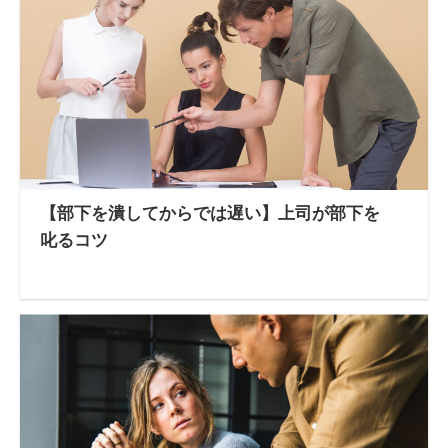
【部下を潰してからでは遅い】上司が部下を
叱るコツ