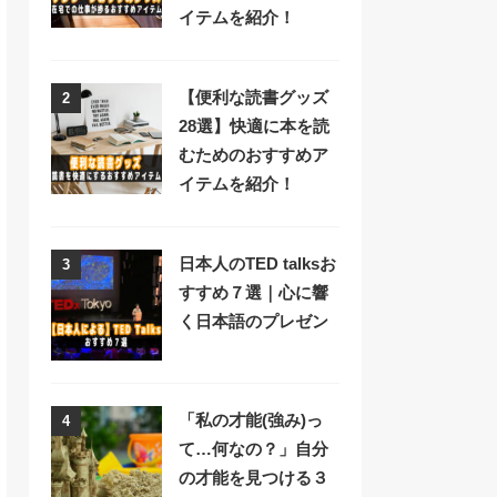
イテムを紹介！
【便利な読書グッズ
2
28選】快適に本を読
むためのおすすめア
イテムを紹介！
日本人のTED talksお
3
すすめ７選｜心に響
く日本語のプレゼン
「私の才能(強み)っ
4
て…何なの？」自分
の才能を見つける３