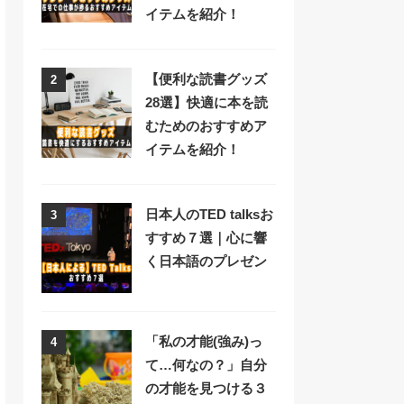
イテムを紹介！
【便利な読書グッズ
2
28選】快適に本を読
むためのおすすめア
イテムを紹介！
日本人のTED talksお
3
すすめ７選｜心に響
く日本語のプレゼン
「私の才能(強み)っ
4
て…何なの？」自分
の才能を見つける３