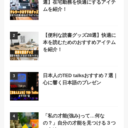
選】在宅勤務を快適にするアイテ
ムを紹介！
【便利な読書グッズ28選】快適に
2
本を読むためのおすすめアイテム
を紹介！
日本人のTED talksおすすめ７選｜
3
心に響く日本語のプレゼン
「私の才能(強み)って…何な
4
の？」自分の才能を見つける３つ