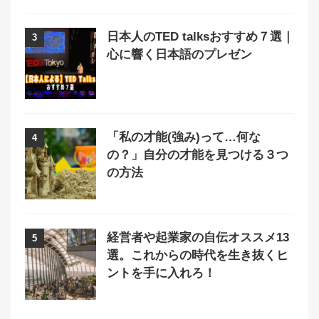
日本人のTED talksおすすめ７選｜
3
心に響く日本語のプレゼン
「私の才能(強み)って…何な
4
の？」自分の才能を見つける３つ
の方法
経営者や起業家の自伝オススメ13
5
選。これからの時代を生き抜くヒ
ントを手に入れろ！