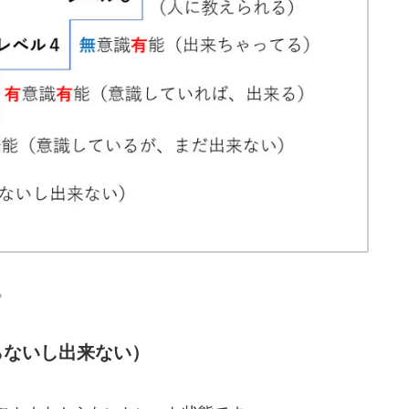
。
らないし出来ない）