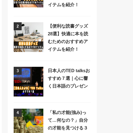
イテムを紹介！
【便利な読書グッズ
2
28選】快適に本を読
むためのおすすめア
イテムを紹介！
日本人のTED talksお
3
すすめ７選｜心に響
く日本語のプレゼン
「私の才能(強み)っ
4
て…何なの？」自分
の才能を見つける３