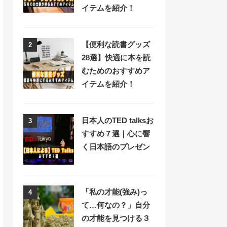
イテムを紹介！
【便利な読書グッズ
2
28選】快適に本を読
むためのおすすめア
イテムを紹介！
日本人のTED talksお
3
すすめ７選｜心に響
く日本語のプレゼン
「私の才能(強み)っ
4
て…何なの？」自分
の才能を見つける３