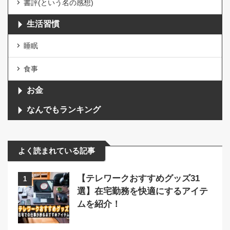
書評(という名の感想)
生活習慣
睡眠
食事
お金
なんでもランキング
よく読まれている記事
【テレワークおすすめグッズ31
1
選】在宅勤務を快適にするアイテ
ムを紹介！