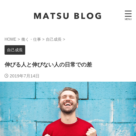
HOME
>
働く・仕事
>
自己成長
>
自己成長
伸びる人と伸びない人の日常での差
2019年7月14日